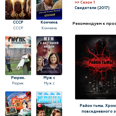
>> Сезон 1
Свидетели (2017)
СССР
Кончина
Рекомендуем к про
СССР
Кончина
Рюрик.
Муж с
Рюрик.
Муж с
Потерянная
доставкой
Потерянная
доставкой на
быль
на дом
быль
дом
Район тьмы. Хрон
повседневного з