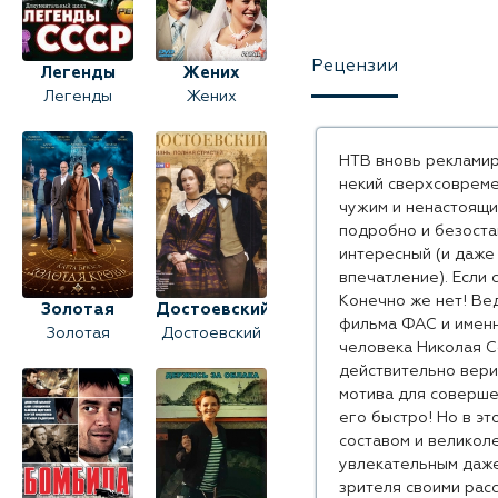
Рецензии
Легенды
Жених
Легенды
Жених
СССР
СССР
НТВ вновь рекламир
некий сверхсовреме
чужим и ненастоящи
подробно и безоста
интересный (и даже
впечатление). Если 
Конечно же нет! Ве
Золотая
Достоевский
фильма ФАС и именн
Золотая
Достоевский
кровь
человека Николая С
кровь. Карта
действительно верил
Брюса
мотива для соверше
его быстро! Но в эт
составом и великоле
увлекательным даже
зрителя своими рас