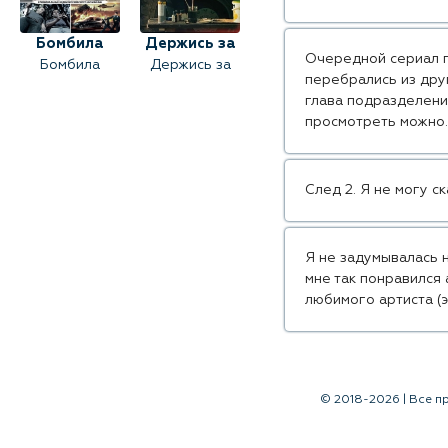
Бомбила
Держись за
Очередной сериал п
Бомбила
Держись за
облака
перебрались из дру
облака (2018)
(2018)
глава подразделени
просмотреть можно.
След 2. Я не могу ск
Я не задумывалась н
мне так понравился
любимого артиста (э
© 2018-2026 | Все п