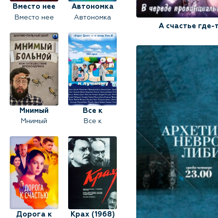
Вместо нее
Автономка
Вместо нее
Автономка
А счастье где-
Мнимый
Все к
Мнимый
Все к
больной,
лучшему
больной, или
лучшему
или
(2010)
путешествие
(2010)
путешествие
ипохондрика
ипохондрика
Дорога к
Крах (1968)