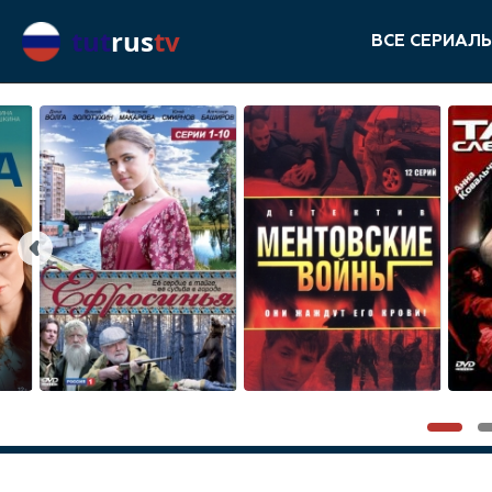
tut
rus
tv
ВСЕ СЕРИАЛ
Previous
1
2