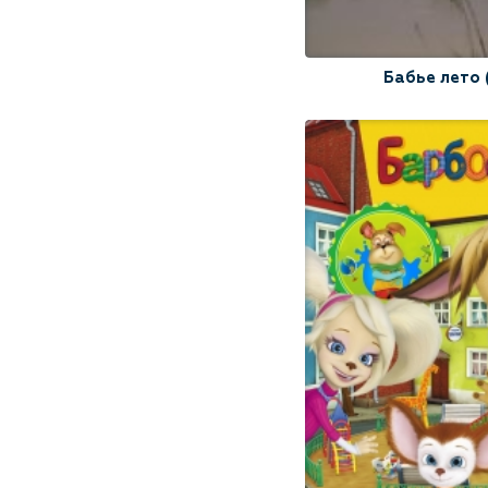
Бутово
детектив
Бабье лето 